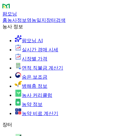
팜모닝
홈
농사정보
영농일지
장터
검색
농사 정보
팜모닝 AI
실시간 경매 시세
시장별 가격
면적 직불금 계산기
숨은 보조금
병해충 정보
농사 커리큘럼
농약 정보
농약 비료 계산기
장터