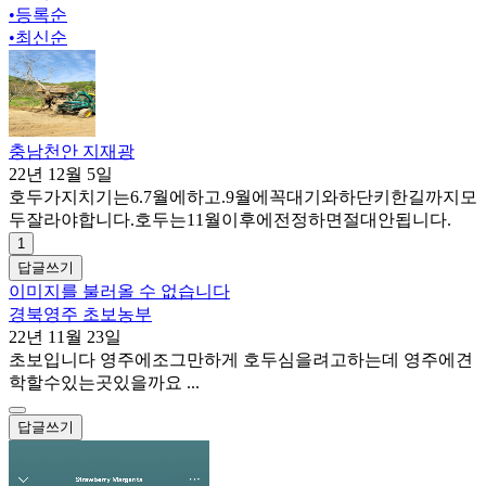
•
등록순
•
최신순
충남천안 지재광
22년 12월 5일
호두가지치기는6.7월에하고.9월에꼭대기와하단키한길까지모
두잘라야합니다.호두는11월이후에전정하면절대안됩니다.
1
답글쓰기
이미지를 불러올 수 없습니다
경북영주 초보농부
22년 11월 23일
초보입니다 영주에조그만하게 호두심을려고하는데 영주에견
학할수있는곳있을까요 ...
답글쓰기