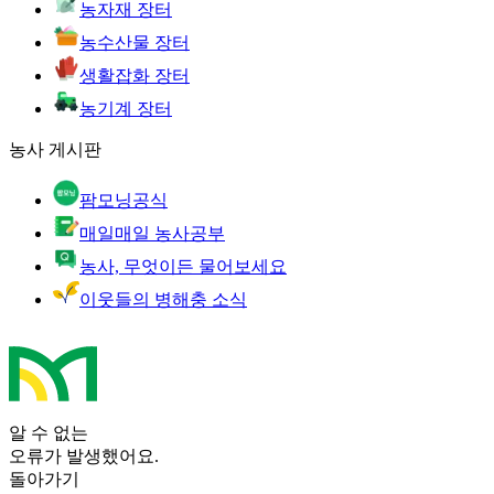
농자재 장터
농수산물 장터
생활잡화 장터
농기계 장터
농사 게시판
팜모닝공식
매일매일 농사공부
농사, 무엇이든 물어보세요
이웃들의 병해충 소식
알 수 없는
오류가 발생했어요.
돌아가기