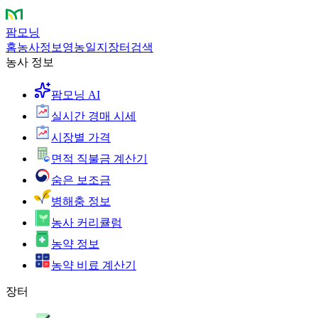
팜모닝
홈
농사정보
영농일지
장터
검색
농사 정보
팜모닝 AI
실시간 경매 시세
시장별 가격
면적 직불금 계산기
숨은 보조금
병해충 정보
농사 커리큘럼
농약 정보
농약 비료 계산기
장터