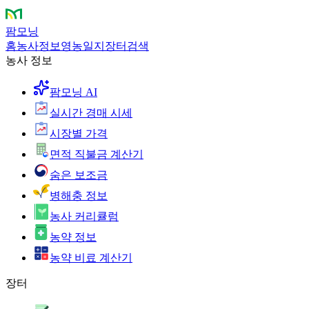
팜모닝
홈
농사정보
영농일지
장터
검색
농사 정보
팜모닝 AI
실시간 경매 시세
시장별 가격
면적 직불금 계산기
숨은 보조금
병해충 정보
농사 커리큘럼
농약 정보
농약 비료 계산기
장터