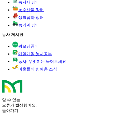
농자재 장터
농수산물 장터
생활잡화 장터
농기계 장터
농사 게시판
팜모닝공식
매일매일 농사공부
농사, 무엇이든 물어보세요
이웃들의 병해충 소식
알 수 없는
오류가 발생했어요.
돌아가기