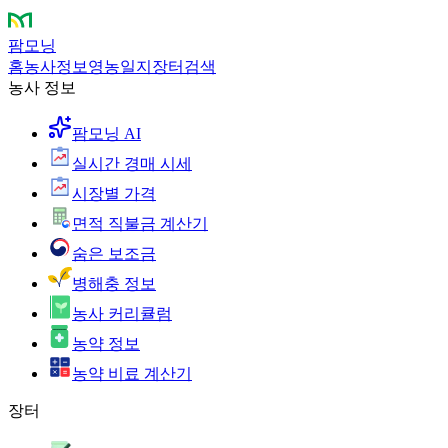
팜모닝
홈
농사정보
영농일지
장터
검색
농사 정보
팜모닝 AI
실시간 경매 시세
시장별 가격
면적 직불금 계산기
숨은 보조금
병해충 정보
농사 커리큘럼
농약 정보
농약 비료 계산기
장터