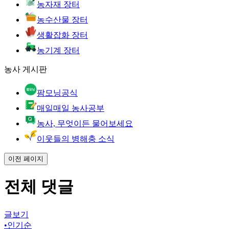
농자재 장터
농수산물 장터
생활잡화 장터
농기계 장터
농사 게시판
팜모닝공식
매일매일 농사공부
농사, 무엇이든 물어보세요
이웃들의 병해충 소식
이전 페이지
전체 댓글
글보기
•
인기순