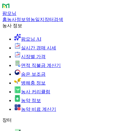
팜모닝
홈
농사정보
영농일지
장터
검색
농사 정보
팜모닝 AI
실시간 경매 시세
시장별 가격
면적 직불금 계산기
숨은 보조금
병해충 정보
농사 커리큘럼
농약 정보
농약 비료 계산기
장터