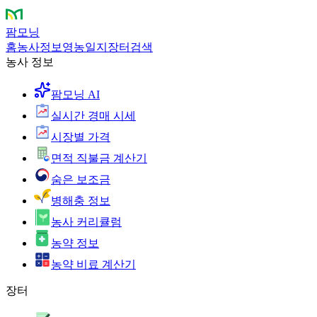
팜모닝
홈
농사정보
영농일지
장터
검색
농사 정보
팜모닝 AI
실시간 경매 시세
시장별 가격
면적 직불금 계산기
숨은 보조금
병해충 정보
농사 커리큘럼
농약 정보
농약 비료 계산기
장터