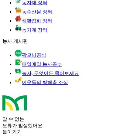
농자재 장터
농수산물 장터
생활잡화 장터
농기계 장터
농사 게시판
팜모닝공식
매일매일 농사공부
농사, 무엇이든 물어보세요
이웃들의 병해충 소식
알 수 없는
오류가 발생했어요.
돌아가기