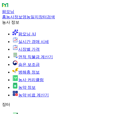
팜모닝
홈
농사정보
영농일지
장터
검색
농사 정보
팜모닝 AI
실시간 경매 시세
시장별 가격
면적 직불금 계산기
숨은 보조금
병해충 정보
농사 커리큘럼
농약 정보
농약 비료 계산기
장터