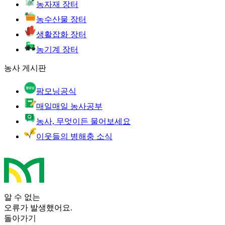
농자재 장터
농수산물 장터
생활잡화 장터
농기계 장터
농사 게시판
팜모닝공식
매일매일 농사공부
농사, 무엇이든 물어보세요
이웃들의 병해충 소식
알 수 없는
오류가 발생했어요.
돌아가기