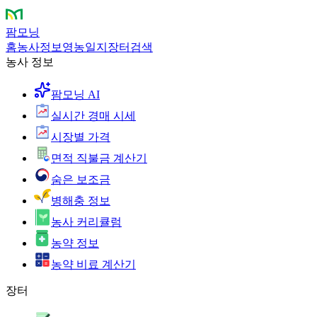
팜모닝
홈
농사정보
영농일지
장터
검색
농사 정보
팜모닝 AI
실시간 경매 시세
시장별 가격
면적 직불금 계산기
숨은 보조금
병해충 정보
농사 커리큘럼
농약 정보
농약 비료 계산기
장터