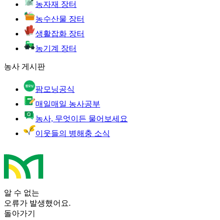
농자재 장터
농수산물 장터
생활잡화 장터
농기계 장터
농사 게시판
팜모닝공식
매일매일 농사공부
농사, 무엇이든 물어보세요
이웃들의 병해충 소식
알 수 없는
오류가 발생했어요.
돌아가기