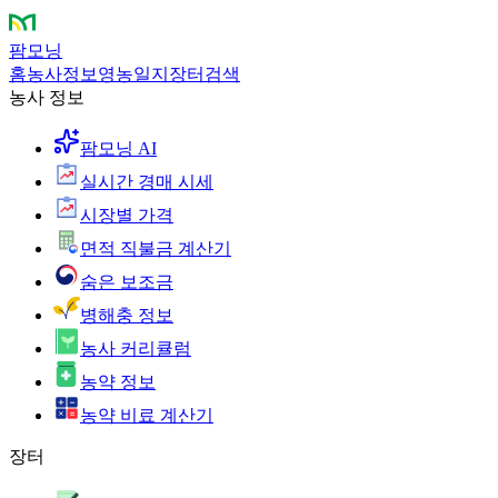
팜모닝
홈
농사정보
영농일지
장터
검색
농사 정보
팜모닝 AI
실시간 경매 시세
시장별 가격
면적 직불금 계산기
숨은 보조금
병해충 정보
농사 커리큘럼
농약 정보
농약 비료 계산기
장터