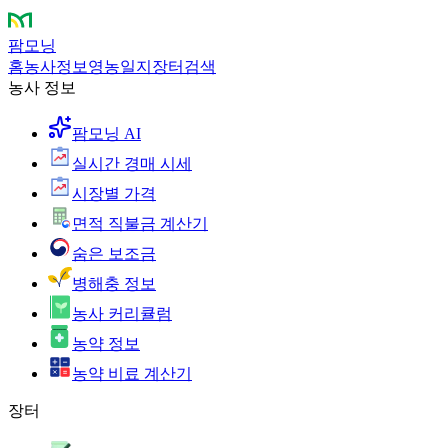
팜모닝
홈
농사정보
영농일지
장터
검색
농사 정보
팜모닝 AI
실시간 경매 시세
시장별 가격
면적 직불금 계산기
숨은 보조금
병해충 정보
농사 커리큘럼
농약 정보
농약 비료 계산기
장터