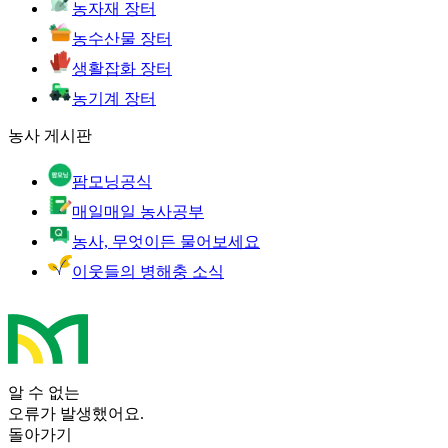
농자재 장터
농수산물 장터
생활잡화 장터
농기계 장터
농사 게시판
팜모닝공식
매일매일 농사공부
농사, 무엇이든 물어보세요
이웃들의 병해충 소식
알 수 없는
오류가 발생했어요.
돌아가기