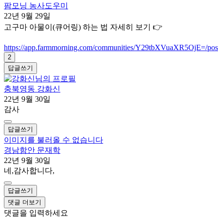
팜모닝 농사도우미
22년 9월 29일
고구마 아물이(큐어링) 하는 법 자세히 보기 👉
https://app.farmmorning.com/communities/Y29tbXVuaXR5OjE=
2
답글쓰기
충북영동 강화신
22년 9월 30일
감사
답글쓰기
이미지를 불러올 수 없습니다
경남함안 문재학
22년 9월 30일
네,감사합니다,
답글쓰기
댓글 더보기
댓글을 입력하세요