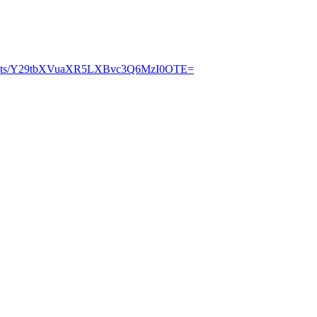
/posts/Y29tbXVuaXR5LXBvc3Q6MzI0OTE=