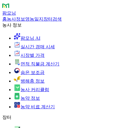
팜모닝
홈
농사정보
영농일지
장터
검색
농사 정보
팜모닝 AI
실시간 경매 시세
시장별 가격
면적 직불금 계산기
숨은 보조금
병해충 정보
농사 커리큘럼
농약 정보
농약 비료 계산기
장터