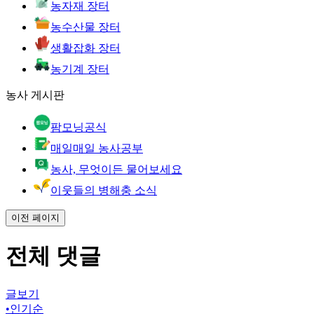
농자재 장터
농수산물 장터
생활잡화 장터
농기계 장터
농사 게시판
팜모닝공식
매일매일 농사공부
농사, 무엇이든 물어보세요
이웃들의 병해충 소식
이전 페이지
전체 댓글
글보기
•
인기순