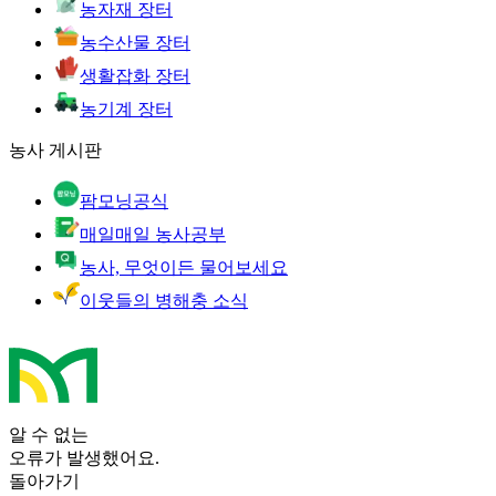
농자재 장터
농수산물 장터
생활잡화 장터
농기계 장터
농사 게시판
팜모닝공식
매일매일 농사공부
농사, 무엇이든 물어보세요
이웃들의 병해충 소식
알 수 없는
오류가 발생했어요.
돌아가기