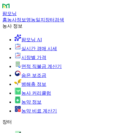
팜모닝
홈
농사정보
영농일지
장터
검색
농사 정보
팜모닝 AI
실시간 경매 시세
시장별 가격
면적 직불금 계산기
숨은 보조금
병해충 정보
농사 커리큘럼
농약 정보
농약 비료 계산기
장터