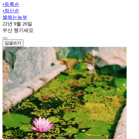
•
등록순
•
최신순
별헤는농부
22년 9월 26일
우산 챙기세요
답글쓰기