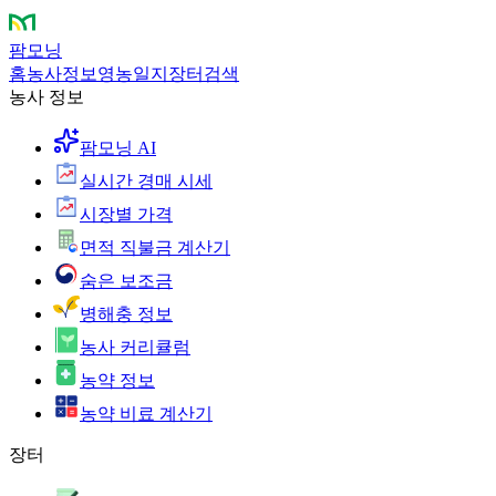
팜모닝
홈
농사정보
영농일지
장터
검색
농사 정보
팜모닝 AI
실시간 경매 시세
시장별 가격
면적 직불금 계산기
숨은 보조금
병해충 정보
농사 커리큘럼
농약 정보
농약 비료 계산기
장터