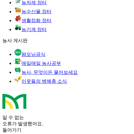
농자재 장터
농수산물 장터
생활잡화 장터
농기계 장터
농사 게시판
팜모닝공식
매일매일 농사공부
농사, 무엇이든 물어보세요
이웃들의 병해충 소식
알 수 없는
오류가 발생했어요.
돌아가기