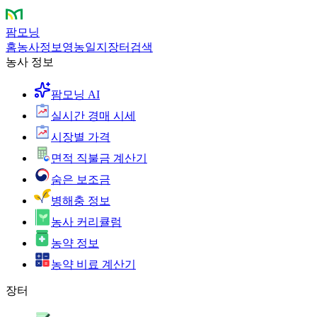
팜모닝
홈
농사정보
영농일지
장터
검색
농사 정보
팜모닝 AI
실시간 경매 시세
시장별 가격
면적 직불금 계산기
숨은 보조금
병해충 정보
농사 커리큘럼
농약 정보
농약 비료 계산기
장터