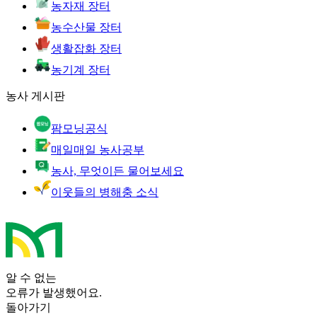
농자재 장터
농수산물 장터
생활잡화 장터
농기계 장터
농사 게시판
팜모닝공식
매일매일 농사공부
농사, 무엇이든 물어보세요
이웃들의 병해충 소식
알 수 없는
오류가 발생했어요.
돌아가기