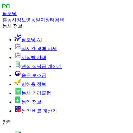
팜모닝
홈
농사정보
영농일지
장터
검색
농사 정보
팜모닝 AI
실시간 경매 시세
시장별 가격
면적 직불금 계산기
숨은 보조금
병해충 정보
농사 커리큘럼
농약 정보
농약 비료 계산기
장터