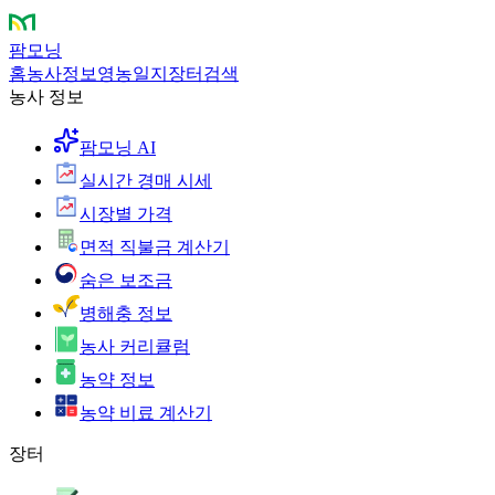
팜모닝
홈
농사정보
영농일지
장터
검색
농사 정보
팜모닝 AI
실시간 경매 시세
시장별 가격
면적 직불금 계산기
숨은 보조금
병해충 정보
농사 커리큘럼
농약 정보
농약 비료 계산기
장터