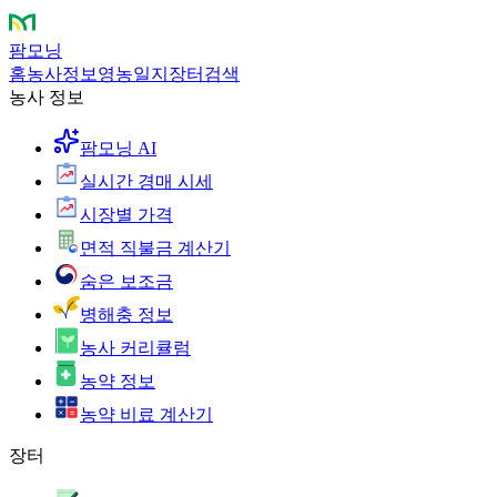
팜모닝
홈
농사정보
영농일지
장터
검색
농사 정보
팜모닝 AI
실시간 경매 시세
시장별 가격
면적 직불금 계산기
숨은 보조금
병해충 정보
농사 커리큘럼
농약 정보
농약 비료 계산기
장터