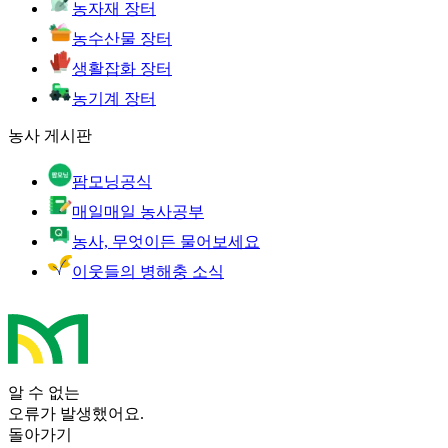
농자재 장터
농수산물 장터
생활잡화 장터
농기계 장터
농사 게시판
팜모닝공식
매일매일 농사공부
농사, 무엇이든 물어보세요
이웃들의 병해충 소식
알 수 없는
오류가 발생했어요.
돌아가기