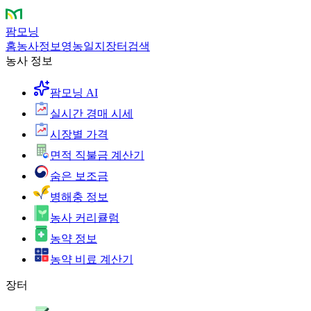
팜모닝
홈
농사정보
영농일지
장터
검색
농사 정보
팜모닝 AI
실시간 경매 시세
시장별 가격
면적 직불금 계산기
숨은 보조금
병해충 정보
농사 커리큘럼
농약 정보
농약 비료 계산기
장터