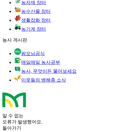
농자재 장터
농수산물 장터
생활잡화 장터
농기계 장터
농사 게시판
팜모닝공식
매일매일 농사공부
농사, 무엇이든 물어보세요
이웃들의 병해충 소식
알 수 없는
오류가 발생했어요.
돌아가기