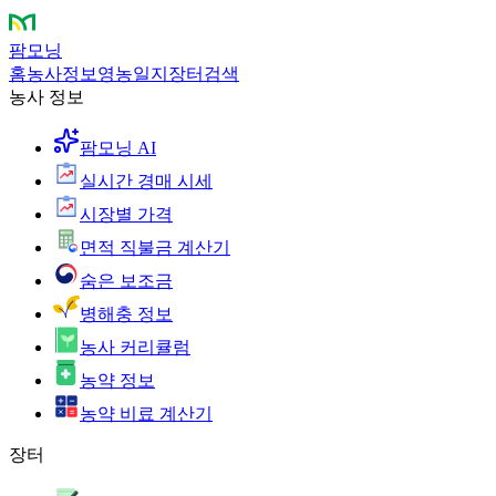
팜모닝
홈
농사정보
영농일지
장터
검색
농사 정보
팜모닝 AI
실시간 경매 시세
시장별 가격
면적 직불금 계산기
숨은 보조금
병해충 정보
농사 커리큘럼
농약 정보
농약 비료 계산기
장터