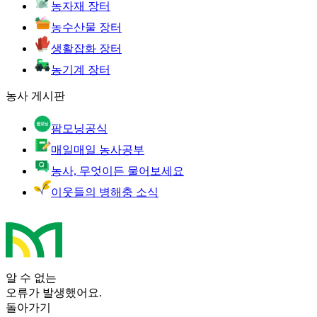
농자재 장터
농수산물 장터
생활잡화 장터
농기계 장터
농사 게시판
팜모닝공식
매일매일 농사공부
농사, 무엇이든 물어보세요
이웃들의 병해충 소식
알 수 없는
오류가 발생했어요.
돌아가기