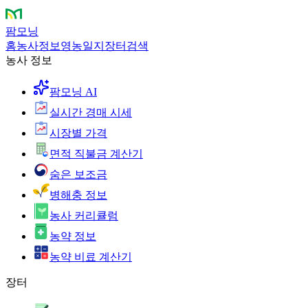
팜모닝
홈
농사정보
영농일지
장터
검색
농사 정보
팜모닝 AI
실시간 경매 시세
시장별 가격
면적 직불금 계산기
숨은 보조금
병해충 정보
농사 커리큘럼
농약 정보
농약 비료 계산기
장터