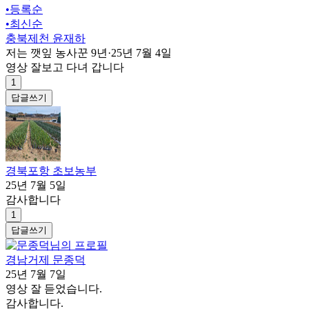
•
등록순
•
최신순
충북제천 윤재하
저는 깻잎 농사꾼 9년
·
25년 7월 4일
영상 잘보고 다녀 갑니다
1
답글쓰기
경북포항 초보농부
25년 7월 5일
감사합니다
1
답글쓰기
경남거제 문종덕
25년 7월 7일
영상 잘 듣었습니다.
감사합니다.