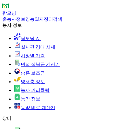
팜모닝
홈
농사정보
영농일지
장터
검색
농사 정보
팜모닝 AI
실시간 경매 시세
시장별 가격
면적 직불금 계산기
숨은 보조금
병해충 정보
농사 커리큘럼
농약 정보
농약 비료 계산기
장터