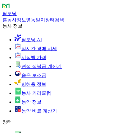
팜모닝
홈
농사정보
영농일지
장터
검색
농사 정보
팜모닝 AI
실시간 경매 시세
시장별 가격
면적 직불금 계산기
숨은 보조금
병해충 정보
농사 커리큘럼
농약 정보
농약 비료 계산기
장터