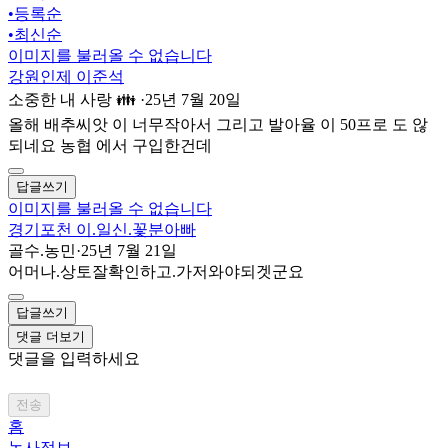
•
등록순
•
최신순
이미지를 불러올 수 없습니다
강원인제 이준석
소중한 내 사랑 👪
·
25년 7월 20일
올해 배추씨앗 이 너무작아서 그리고 발아율 이 50프로 도 않
되네요 농협 에서 구입한건데
답글쓰기
이미지를 불러올 수 없습니다
경기포천 이.일신.꽃분아빠
골수.농민
·
25년 7월 21일
어머나.상토잘확인하고.가저와야되겟군요
답글쓰기
댓글 더보기
댓글을 입력하세요
전송
홈
농사정보