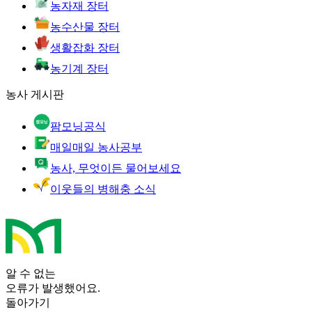
농자재 장터
농수산물 장터
생활잡화 장터
농기계 장터
농사 게시판
팜모닝공식
매일매일 농사공부
농사, 무엇이든 물어보세요
이웃들의 병해충 소식
알 수 없는
오류가 발생했어요.
돌아가기