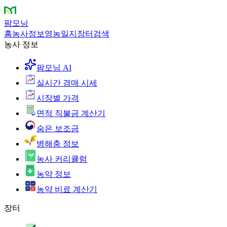
팜모닝
홈
농사정보
영농일지
장터
검색
농사 정보
팜모닝 AI
실시간 경매 시세
시장별 가격
면적 직불금 계산기
숨은 보조금
병해충 정보
농사 커리큘럼
농약 정보
농약 비료 계산기
장터