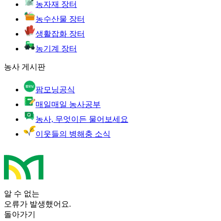
농자재 장터
농수산물 장터
생활잡화 장터
농기계 장터
농사 게시판
팜모닝공식
매일매일 농사공부
농사, 무엇이든 물어보세요
이웃들의 병해충 소식
알 수 없는
오류가 발생했어요.
돌아가기