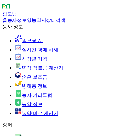
팜모닝
홈
농사정보
영농일지
장터
검색
농사 정보
팜모닝 AI
실시간 경매 시세
시장별 가격
면적 직불금 계산기
숨은 보조금
병해충 정보
농사 커리큘럼
농약 정보
농약 비료 계산기
장터