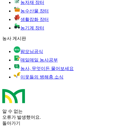
농자재 장터
농수산물 장터
생활잡화 장터
농기계 장터
농사 게시판
팜모닝공식
매일매일 농사공부
농사, 무엇이든 물어보세요
이웃들의 병해충 소식
알 수 없는
오류가 발생했어요.
돌아가기