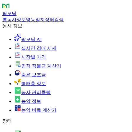
팜모닝
홈
농사정보
영농일지
장터
검색
농사 정보
팜모닝 AI
실시간 경매 시세
시장별 가격
면적 직불금 계산기
숨은 보조금
병해충 정보
농사 커리큘럼
농약 정보
농약 비료 계산기
장터