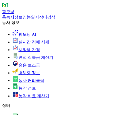
팜모닝
홈
농사정보
영농일지
장터
검색
농사 정보
팜모닝 AI
실시간 경매 시세
시장별 가격
면적 직불금 계산기
숨은 보조금
병해충 정보
농사 커리큘럼
농약 정보
농약 비료 계산기
장터