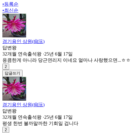
•
등록순
•
최신순
경기용인 상원(尙沅)
답변왕
32개월 연속출석왕
·
25년 6월 17일
응큼한게 아니라 당근연리지 이네요 얼마나 사랑했으면...ㅎㅎ
2
답글쓰기
경기용인 상원(尙沅)
답변왕
32개월 연속출석왕
·
25년 6월 17일
평생 한번 볼까말까한 기회일 겁니다
2