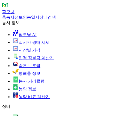
팜모닝
홈
농사정보
영농일지
장터
검색
농사 정보
팜모닝 AI
실시간 경매 시세
시장별 가격
면적 직불금 계산기
숨은 보조금
병해충 정보
농사 커리큘럼
농약 정보
농약 비료 계산기
장터