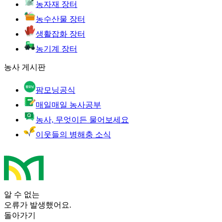
농자재 장터
농수산물 장터
생활잡화 장터
농기계 장터
농사 게시판
팜모닝공식
매일매일 농사공부
농사, 무엇이든 물어보세요
이웃들의 병해충 소식
알 수 없는
오류가 발생했어요.
돌아가기