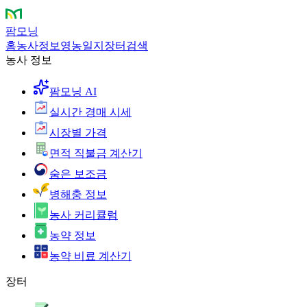
팜모닝
홈
농사정보
영농일지
장터
검색
농사 정보
팜모닝 AI
실시간 경매 시세
시장별 가격
면적 직불금 계산기
숨은 보조금
병해충 정보
농사 커리큘럼
농약 정보
농약 비료 계산기
장터