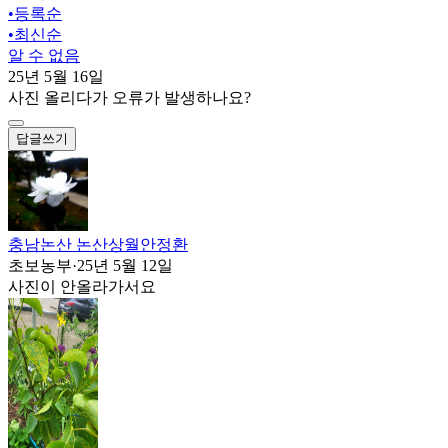
•
등록순
•
최신순
알 수 없음
25년 5월 16일
사진 올리다가 오류가 발생하나요?
답글쓰기
충남논산 논산상월안정환
초보농부
·
25년 5월 12일
사진이 안올라가서요