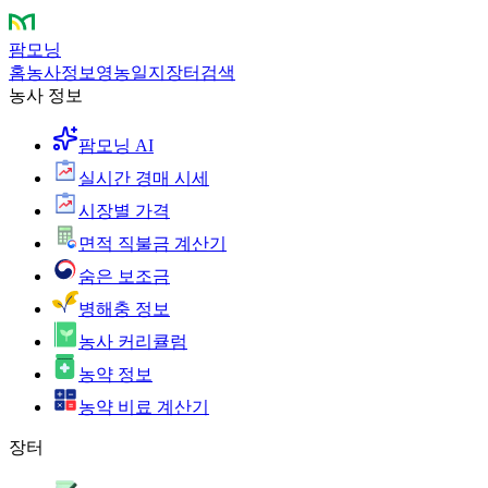
팜모닝
홈
농사정보
영농일지
장터
검색
농사 정보
팜모닝 AI
실시간 경매 시세
시장별 가격
면적 직불금 계산기
숨은 보조금
병해충 정보
농사 커리큘럼
농약 정보
농약 비료 계산기
장터