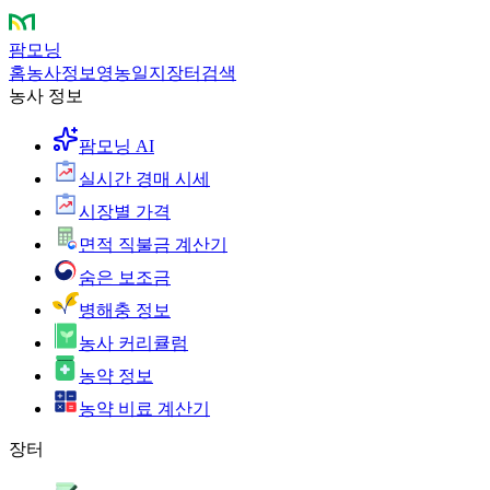
팜모닝
홈
농사정보
영농일지
장터
검색
농사 정보
팜모닝 AI
실시간 경매 시세
시장별 가격
면적 직불금 계산기
숨은 보조금
병해충 정보
농사 커리큘럼
농약 정보
농약 비료 계산기
장터