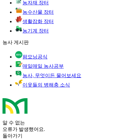
농자재 장터
농수산물 장터
생활잡화 장터
농기계 장터
농사 게시판
팜모닝공식
매일매일 농사공부
농사, 무엇이든 물어보세요
이웃들의 병해충 소식
알 수 없는
오류가 발생했어요.
돌아가기