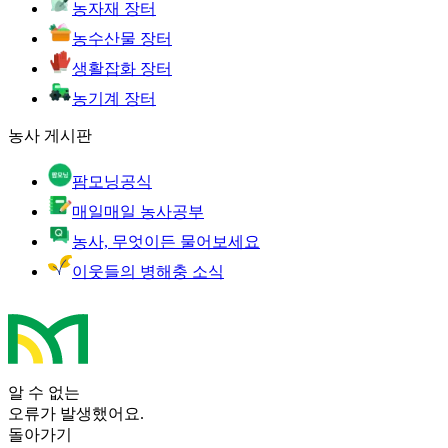
농자재 장터
농수산물 장터
생활잡화 장터
농기계 장터
농사 게시판
팜모닝공식
매일매일 농사공부
농사, 무엇이든 물어보세요
이웃들의 병해충 소식
알 수 없는
오류가 발생했어요.
돌아가기