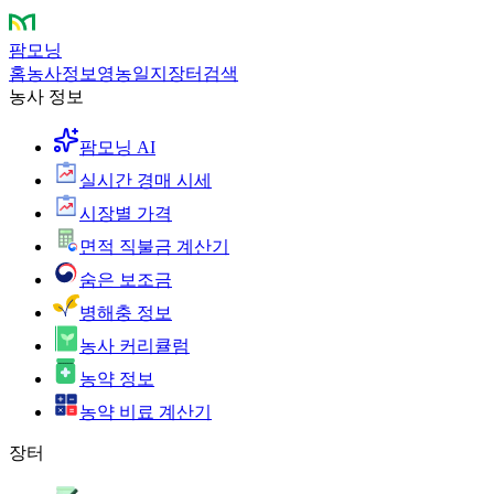
팜모닝
홈
농사정보
영농일지
장터
검색
농사 정보
팜모닝 AI
실시간 경매 시세
시장별 가격
면적 직불금 계산기
숨은 보조금
병해충 정보
농사 커리큘럼
농약 정보
농약 비료 계산기
장터