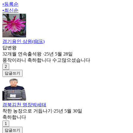
•
등록순
•
최신순
경기용인 상원(尙沅)
답변왕
32개월 연속출석왕
·
25년 5월 28일
풍작이라니 축하합니다 수고많으셨습니다
2
답글쓰기
경북김천 명장박세태
착한 농장으로 거듭나기
·
25년 5월 30일
축하합니다
1
답글쓰기