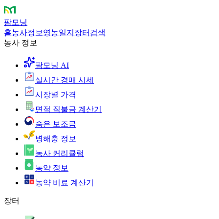
팜모닝
홈
농사정보
영농일지
장터
검색
농사 정보
팜모닝 AI
실시간 경매 시세
시장별 가격
면적 직불금 계산기
숨은 보조금
병해충 정보
농사 커리큘럼
농약 정보
농약 비료 계산기
장터