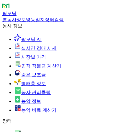
팜모닝
홈
농사정보
영농일지
장터
검색
농사 정보
팜모닝 AI
실시간 경매 시세
시장별 가격
면적 직불금 계산기
숨은 보조금
병해충 정보
농사 커리큘럼
농약 정보
농약 비료 계산기
장터