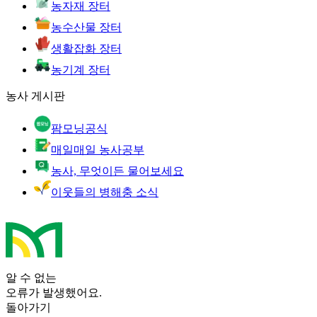
농자재 장터
농수산물 장터
생활잡화 장터
농기계 장터
농사 게시판
팜모닝공식
매일매일 농사공부
농사, 무엇이든 물어보세요
이웃들의 병해충 소식
알 수 없는
오류가 발생했어요.
돌아가기