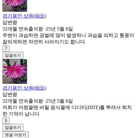
경기용인 상원(尙沅)
답변왕
32개월 연속출석왕
·
25년 5월 6일
주변이 과습하면 공벌레 많이 발생하니 과습을 피하고 통풍이
잘되게하면 자연히 사라지기도 합니다
7
답글쓰기
경기용인 상원(尙沅)
답변왕
32개월 연속출석왕
·
25년 5월 6일
저희가 어렸을땐 버릴 음식물에 디디티(DDT)를 뿌려서 퇴치
한 기억이 납니다
5
답글쓰기
댓글 더보기