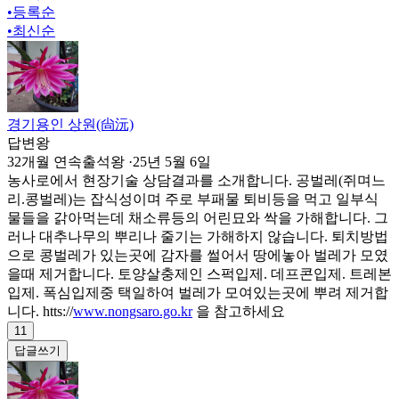
•
등록순
•
최신순
경기용인 상원(尙沅)
답변왕
32개월 연속출석왕
·
25년 5월 6일
농사로에서 현장기술 상담결과를 소개합니다. 공벌레(쥐며느
리.콩벌레)는 잡식성이며 주로 부패물 퇴비등을 먹고 일부식
물들을 갉아먹는데 채소류등의 어린묘와 싹을 가해합니다. 그
러나 대추나무의 뿌리나 줄기는 가해하지 않습니다. 퇴치방법
으로 콩벌레가 있는곳에 감자를 썰어서 땅에놓아 벌레가 모였
을때 제거합니다. 토양살충제인 스퍽입제. 데프콘입제. 트레본
입제. 폭심입제중 택일하여 벌레가 모여있는곳에 뿌려 제거합
니다. htts://
www.nongsaro.go.kr
을 참고하세요
11
답글쓰기