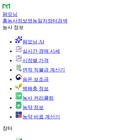
팜모닝
홈
농사정보
영농일지
장터
검색
농사 정보
팜모닝 AI
실시간 경매 시세
시장별 가격
면적 직불금 계산기
숨은 보조금
병해충 정보
농사 커리큘럼
농약 정보
농약 비료 계산기
장터