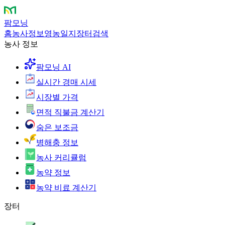
팜모닝
홈
농사정보
영농일지
장터
검색
농사 정보
팜모닝 AI
실시간 경매 시세
시장별 가격
면적 직불금 계산기
숨은 보조금
병해충 정보
농사 커리큘럼
농약 정보
농약 비료 계산기
장터