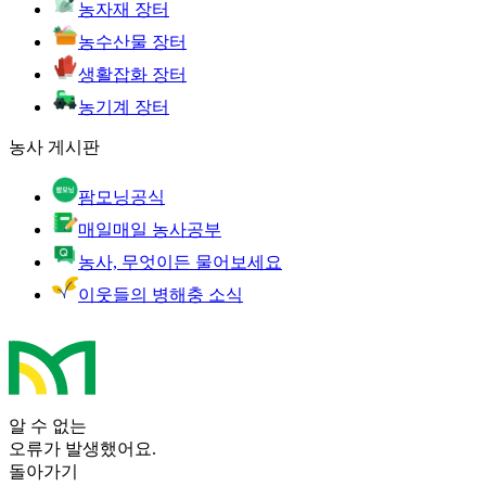
농자재 장터
농수산물 장터
생활잡화 장터
농기계 장터
농사 게시판
팜모닝공식
매일매일 농사공부
농사, 무엇이든 물어보세요
이웃들의 병해충 소식
알 수 없는
오류가 발생했어요.
돌아가기