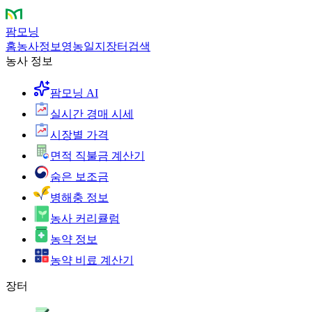
팜모닝
홈
농사정보
영농일지
장터
검색
농사 정보
팜모닝 AI
실시간 경매 시세
시장별 가격
면적 직불금 계산기
숨은 보조금
병해충 정보
농사 커리큘럼
농약 정보
농약 비료 계산기
장터