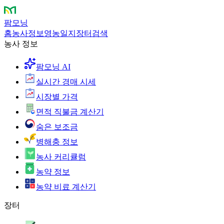
팜모닝
홈
농사정보
영농일지
장터
검색
농사 정보
팜모닝 AI
실시간 경매 시세
시장별 가격
면적 직불금 계산기
숨은 보조금
병해충 정보
농사 커리큘럼
농약 정보
농약 비료 계산기
장터