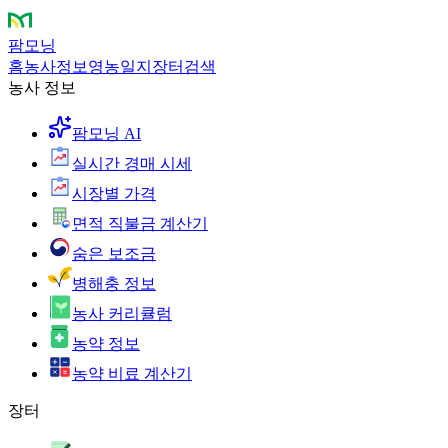
팜모닝
홈
농사정보
영농일지
장터
검색
농사 정보
팜모닝 AI
실시간 경매 시세
시장별 가격
면적 직불금 계산기
숨은 보조금
병해충 정보
농사 커리큘럼
농약 정보
농약 비료 계산기
장터