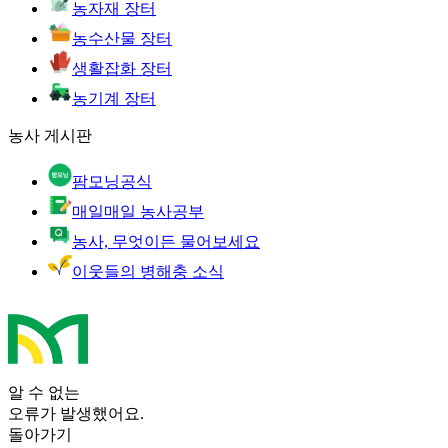
농자재 장터
농수산물 장터
생활잡화 장터
농기계 장터
농사 게시판
팜모닝공식
매일매일 농사공부
농사, 무엇이든 물어보세요
이웃들의 병해충 소식
알 수 없는
오류가 발생했어요.
돌아가기