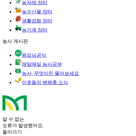
농자재 장터
농수산물 장터
생활잡화 장터
농기계 장터
농사 게시판
팜모닝공식
매일매일 농사공부
농사, 무엇이든 물어보세요
이웃들의 병해충 소식
알 수 없는
오류가 발생했어요.
돌아가기