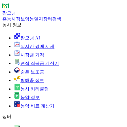
팜모닝
홈
농사정보
영농일지
장터
검색
농사 정보
팜모닝 AI
실시간 경매 시세
시장별 가격
면적 직불금 계산기
숨은 보조금
병해충 정보
농사 커리큘럼
농약 정보
농약 비료 계산기
장터