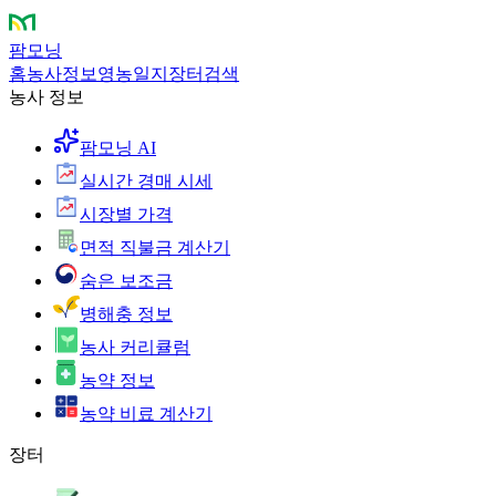
팜모닝
홈
농사정보
영농일지
장터
검색
농사 정보
팜모닝 AI
실시간 경매 시세
시장별 가격
면적 직불금 계산기
숨은 보조금
병해충 정보
농사 커리큘럼
농약 정보
농약 비료 계산기
장터