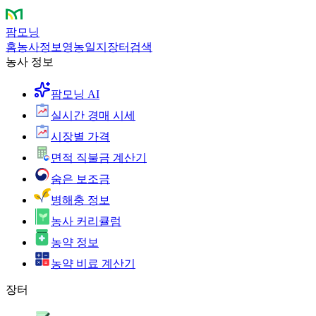
팜모닝
홈
농사정보
영농일지
장터
검색
농사 정보
팜모닝 AI
실시간 경매 시세
시장별 가격
면적 직불금 계산기
숨은 보조금
병해충 정보
농사 커리큘럼
농약 정보
농약 비료 계산기
장터