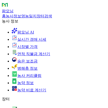
팜모닝
홈
농사정보
영농일지
장터
검색
농사 정보
팜모닝 AI
실시간 경매 시세
시장별 가격
면적 직불금 계산기
숨은 보조금
병해충 정보
농사 커리큘럼
농약 정보
농약 비료 계산기
장터