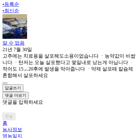
•
등록순
•
최신순
알 수 없음
21년 7월 30일
고추에는 치료용을 살포해도소용이없습니다 ㆍ농약값이 비쌉
니다 ㆍ탄저는 오늘 살포했다고 몇일내로 났는게 아닙니다 ㆍ
적어도 15ㅡ20후에 발생을 막아줍니다 ㆍ약제 살포때 칼슘제
혼합해서 살포하세요
답글쓰기
댓글 더보기
댓글을 입력하세요
전송
홈
농사정보
영농일지