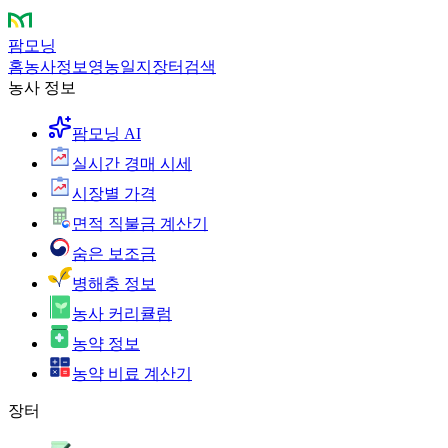
팜모닝
홈
농사정보
영농일지
장터
검색
농사 정보
팜모닝 AI
실시간 경매 시세
시장별 가격
면적 직불금 계산기
숨은 보조금
병해충 정보
농사 커리큘럼
농약 정보
농약 비료 계산기
장터