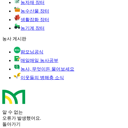
농자재 장터
농수산물 장터
생활잡화 장터
농기계 장터
농사 게시판
팜모닝공식
매일매일 농사공부
농사, 무엇이든 물어보세요
이웃들의 병해충 소식
알 수 없는
오류가 발생했어요.
돌아가기