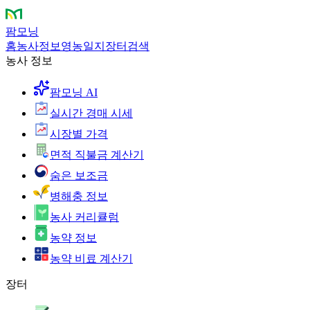
팜모닝
홈
농사정보
영농일지
장터
검색
농사 정보
팜모닝 AI
실시간 경매 시세
시장별 가격
면적 직불금 계산기
숨은 보조금
병해충 정보
농사 커리큘럼
농약 정보
농약 비료 계산기
장터