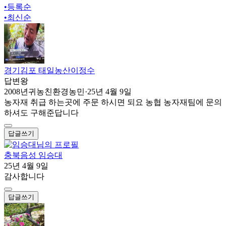
•
등록순
•
최신순
경기김포 태일농산이정수
답변왕
2008년귀농친환경농민
·
25년 4월 9일
농자재 취급 하는곳에 주문 하시면 되요 농협 농자재팀에 문의
하셔도 구해준답니다
답글쓰기
충북음성 임승대
25년 4월 9일
감사합니다
답글쓰기