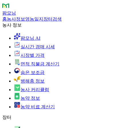
팜모닝
홈
농사정보
영농일지
장터
검색
농사 정보
팜모닝 AI
실시간 경매 시세
시장별 가격
면적 직불금 계산기
숨은 보조금
병해충 정보
농사 커리큘럼
농약 정보
농약 비료 계산기
장터