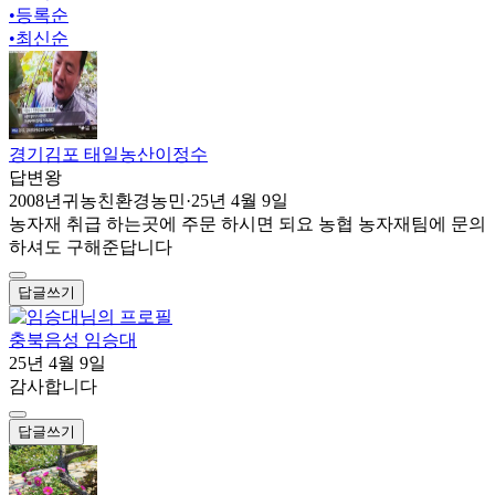
•
등록순
•
최신순
경기김포 태일농산이정수
답변왕
2008년귀농친환경농민
·
25년 4월 9일
농자재 취급 하는곳에 주문 하시면 되요 농협 농자재팀에 문의
하셔도 구해준답니다
답글쓰기
충북음성 임승대
25년 4월 9일
감사합니다
답글쓰기