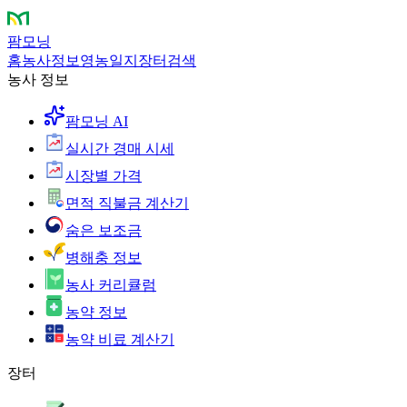
팜모닝
홈
농사정보
영농일지
장터
검색
농사 정보
팜모닝 AI
실시간 경매 시세
시장별 가격
면적 직불금 계산기
숨은 보조금
병해충 정보
농사 커리큘럼
농약 정보
농약 비료 계산기
장터