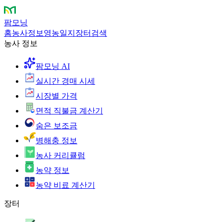
팜모닝
홈
농사정보
영농일지
장터
검색
농사 정보
팜모닝 AI
실시간 경매 시세
시장별 가격
면적 직불금 계산기
숨은 보조금
병해충 정보
농사 커리큘럼
농약 정보
농약 비료 계산기
장터