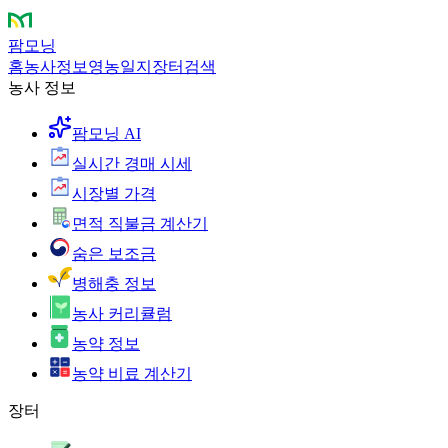
팜모닝
홈
농사정보
영농일지
장터
검색
농사 정보
팜모닝 AI
실시간 경매 시세
시장별 가격
면적 직불금 계산기
숨은 보조금
병해충 정보
농사 커리큘럼
농약 정보
농약 비료 계산기
장터