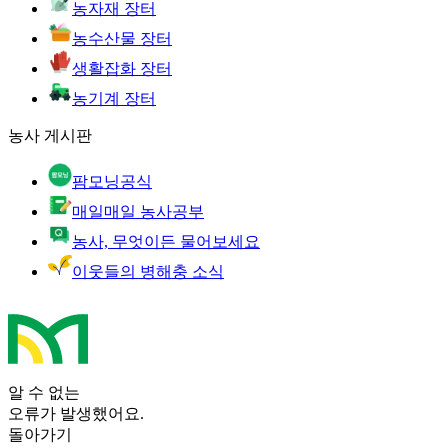
농자재 장터
농수산물 장터
생활잡화 장터
농기계 장터
농사 게시판
팜모닝공식
매일매일 농사공부
농사, 무엇이든 물어보세요
이웃들의 병해충 소식
알 수 없는
오류가 발생했어요.
돌아가기