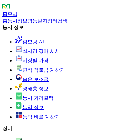
팜모닝
홈
농사정보
영농일지
장터
검색
농사 정보
팜모닝 AI
실시간 경매 시세
시장별 가격
면적 직불금 계산기
숨은 보조금
병해충 정보
농사 커리큘럼
농약 정보
농약 비료 계산기
장터