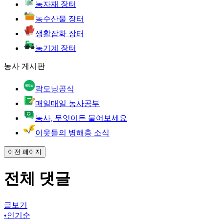
농자재 장터
농수산물 장터
생활잡화 장터
농기계 장터
농사 게시판
팜모닝공식
매일매일 농사공부
농사, 무엇이든 물어보세요
이웃들의 병해충 소식
이전 페이지
전체 댓글
글보기
•
인기순