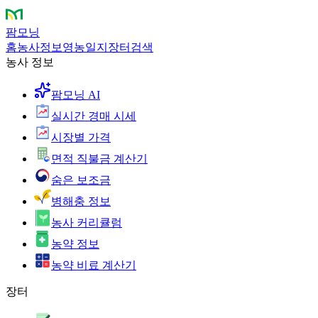
팜모닝
홈
농사정보
영농일지
장터
검색
농사 정보
팜모닝 AI
실시간 경매 시세
시장별 가격
면적 직불금 계산기
숨은 보조금
병해충 정보
농사 커리큘럼
농약 정보
농약 비료 계산기
장터