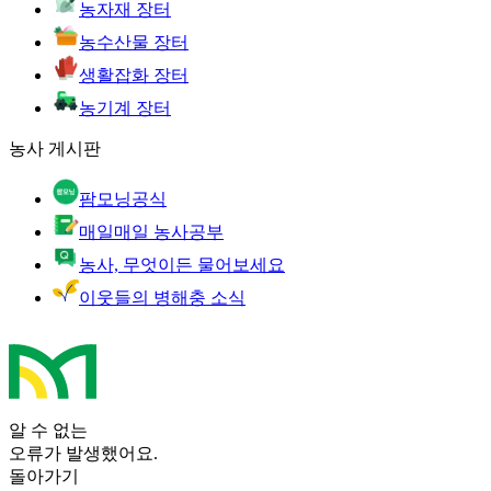
농자재 장터
농수산물 장터
생활잡화 장터
농기계 장터
농사 게시판
팜모닝공식
매일매일 농사공부
농사, 무엇이든 물어보세요
이웃들의 병해충 소식
알 수 없는
오류가 발생했어요.
돌아가기